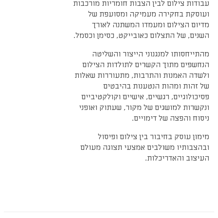
עבודות צילום לבין הצבות חומריות מורכבות
ועוסקת בחקירה מעמיקה ומסועפת של
מדיום הצילום ומעמדו המשתנה לאורך
השנים, של התצלום כאובייקט, כסימן וכסמל.
מהתייחסותו למנגנוני הייצור והשליטה
הנחשפים מתוך הקשרים לתולדות הצילום
ולשדה האמנות והתרבות, מתעוררות שאלות
של זהות ומהות הנטענות בהיבטים
פסיכולוגיים, רגשיים, אישיים וקולקטיביים
ונקשרות למושגים של מקור, שעתוק ואופני
ניסוח והפצה של דימויים.
מימון עוסק בחיבור בין צילום ופיסול
ובהצבותיו משולבים אמצעי תצוגה מעולם
העיצוב והאדריכלות.