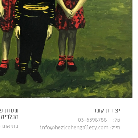
יצירת קשר
שעות פ
הגלריה
טל: 03-6398788
בתיאום 
מייל:
info@hezicohengallery.com