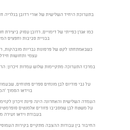
בתערוכת היחיד השלישית של אורי רדובן בגלריה חזי
כמו אגרן כפייתי של דימויים, רדובן עסוק ביצירת 
בבניית סביבות וחפצים המק
כשבאמתחתו לקט של פרסונות גבריות מובהקות, רדוב
עצמי ותחושות חידלו
במרכז התערוכה מתקיימות שלוש עמדות זיכרון: הראש
על גבי פודיום לבן מונחים ספרים פתוחים, שבעמוד
בוידאו הסמוך 'המ
העמדה השלישית והאחרונה הינה פינת זיכרון לקזימי
על משטח לבן שמסביבו פזורים אלמנטים סופרמטיסט
בעבודת וידאו זעירה מע
החיבור בין עבודות ההצבה מתקיים בקירות העמוסים צ