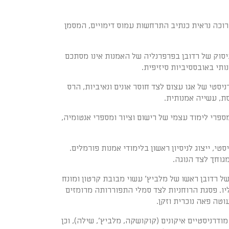
ערוכה נראית כנתיב התרחשות עמוס דימויים, המסמן
עיסוק של רדובן בפרפרנליה של האמנות אינו מסתכם
תי באובססיביות סיזיפית.
סטי של אגו עצום לצד חוסר אונים ונאיביות, הרס
ת, עשייה אמנותית.
פרי לימוד עצמי של רישום וציור ומספרי אנטומיה,
, ייצוג לניסיון ראשון בלימודי אמנות פורמלים.
גוחך לצד הנוגה.
ל רדובן ראשו של מלביץ' עשוי מבובת קרטון ומונח
ו. פסגת הרוחניות לצד סמלי התפוררותה מרומזים
וטה פאה נוכרית וזקן.
דרניסטיים איקונים (קוקושקה, מלביץ', שילה), וכן