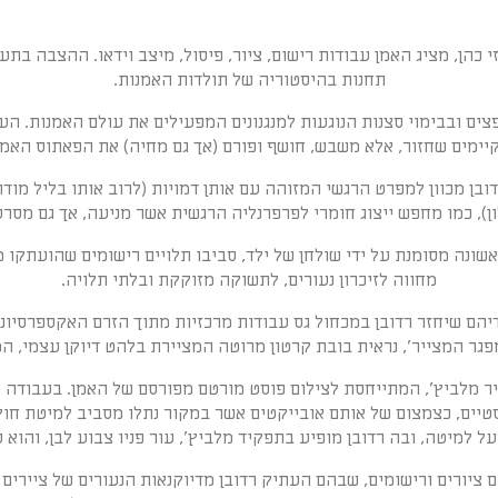
 כהן, מציג האמן עבודות רישום, ציור, פיסול, מיצב וידאו. ההצבה בת
תחנות בהיסטוריה של תולדות האמנות.
חפצים ובבימוי סצנות הנוגעות למנגנונים המפעילים את עולם האמנות. ה
יימים שחזור, אלא משבש, חושף ופורם (אך גם מחיה) את הפאתוס האמנו
ן מכוון למפרט הרגשי המזוהה עם אותן דמויות (לרוב אותו בליל מודרני
ן), כמו מחפש ייצוג חומרי לפרפרנליה הרגשית אשר מניעה, אך גם מסרס
ונה מסומנת על ידי שולחן של ילד, סביבו תלויים רישומים שהועתקו מס
מחווה לזיכרון נעורים, לתשוקה מזוקקת ובלתי תלויה.
יהם שיחזר רדובן במכחול גס עבודות מרכזיות מתוך הזרם האקספרסיוניסטי
פגר המצייר', נראית בובת קרטון מרוטה המציירת בלהט דיוקן עצמי, המ
ר מלביץ', המתייחסת לצילום פוסט מורטם מפורסם של האמן. בעבודה ש
יים, כצמצום של אותם אובייקטים אשר במקור נתלו מסביב למיטת חולי
ל למיטה, ובה רדובן מופיע בתפקיד מלביץ', עור פניו צבוע לבן, והוא ע
יורים ורישומים, שבהם העתיק רדובן מדיוקנאות הנעורים של ציירים מו