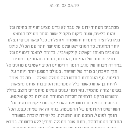
31.01-02.03.19
מכתבים מעתיד ידוע אל עבר לא נודע מציע חוויית בחינה של
זהות כלאים, שער ליקום מקביל אשר נסתר מעולם הנמצא
בגלובליזציה מתמדת והשטחה ויזואלית. ככל שאנו נשתף ונצלם
יותר תמונות, כך הסובייקט שלנו מתיישר יותר עם הכלל, כולנו
שואבים מאותו ״קטלוג קולקטיבי״, בדומה למאגר דימויים של
גוגל; מרותם של התיעוד, העדות, החוויה והמעקב נמוגים
במהרה מכוחו של נתיב הזמן. הדימויים הסובייקטיבים מוזנים אל
תוך הזיכרון בצורה של חפיפה. בעולם הנשען יותר ויותר על
הדימוי, גוף העבודות החדש הזה מעלה שאלה – מה זה אומר
להיות בן אנוש כאשר כלל המערכות הסובבות אותנו נמצאות
בשינוי צורה מתמיד. גוף דמוי עננים אפלים מיתמרים מוצב בחלל
ומשמש כרקע לדמויות חסרות המנוחה ונטולות כל קונטקסט.
היחסים הכאובים במשוואת האובייקט-סובייקט מרמזים על
השורשים הקדומים של ההפשטה. בנוף זה אין שמות עצם, הכל
הופך לפועל, המבט הוא הפעולה. כל יצירה לוכדת בשטחה
התחום מטמורפוזה, מתח אשר מתגלה ופורץ ללא פרשנות. במבט