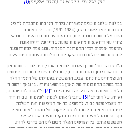
בסך הכל צבע ונייר או בד (מדברי אלקיים)
[1]
במלאת שלושים שנים לפטירתו, גלריה חזי כהן מתכבדת להציג
תערוכת יחיד לאורי ריזמן (1991-1924), מגדולי האמנים
הישראלים שבמורשתו מכונן עד היום את מסורת הציור בישראל.
ציורי נוף ודיוקנאות מתקופות שונות בחייו של ריזמן אוגדו
ממספר אוספים לכדי התערוכה הנוכחית, ששואפת לפתוח שער
למבט עכשווי על עבודות איקוניות בתולדות האמנות הישראלית.
ה"מגע הרוחני" שבין האדמה לשמים, או בין הים לשדה, שהעסיק
רבות את ריזמן בהתבוננות בנוף, מתגלם בציוריו כמתח במפגשים
העוצמתיים בין כתמי צבע. ההפשטה בפעולתו של ריזמן החלה
כבר בשלב ההתבוננות של האמן במושאי ציוריו, בו שאף "לשכוח
כל מה שאתה רואה וכל מה שאתה יודע"
[2]
ול"הסתכלות טהורה,
נקייה, של תום לב"
[3]
שיובילו אותו לאמת ולשלמות. עבורו היה
זה מאמץ נפשי כביר, להפשיט כך את המציאות ואת השלכת
ידיעותיו וניסיונו על מנת להגיע לזיקוק של מהות: "אינני מצייר
נוף כפי שהכל מציירים: הרים ועמקים ועצים. אדרבא. אני
מטשטש אותם. כל הפרטים האלה מכשולים הם בדרכי להגיע