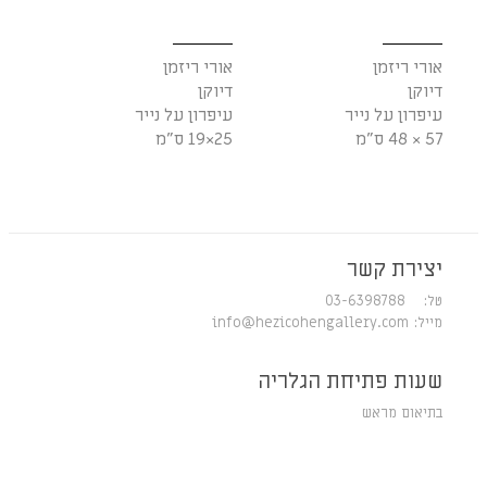
אורי ריזמן
אורי ריזמן
דיוקן
דיוקן
עיפרון על נייר
עיפרון על נייר
57 × 48 ס"מ
25×19 ס"מ
יצירת קשר
טל: 03-6398788
מייל:
info@hezicohengallery.com
שעות פתיחת הגלריה
בתיאום מראש