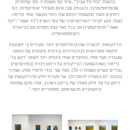
בהצגת "נמל תל אביב", ציור נוף משנות ה-50, שלמרות
שהפרספקטיבה והעומק שבו אינם משוללי קומיקסיות, הם
רחוקים מאוד ממשטחי הכתם שלו החל מעשור אחד קדימה.
כשזה נוגע לציורי האירוטיזציה של נופי הארץ ("הר אשה" ו"נוף
אשה" מהסיקסטיז) אני בכל זאת קצת מסכים עם הביקורת
הקונספטואלית.
הדיוקנאות, לכאורה אוניברסליסטיים יותר, מעירים בי לאומנות
לוקאל-פטריוטית לבוהמייניות עירונית מקומית של המאה
שעברה מצד אחד, ומחברים אותי בקלות-יתר לאותו "רגש עז",
בייחוד כשההשפעה הבייקונית על ריזמן ניכרת (בפורטרטים
גבריים ונשיים משנות ה-70), מצד שני. וכדי להסיר ספק, אצהיר
(בכנות, לא במטרה להתגרות): אני מעדיף חלק מהדיוקנאות של
ריזמן על פני חלק מאלה של בייקון האהוב. אלה מהם שפחות
גרוטסקיים מהשראתם, מסתוריים יותר."