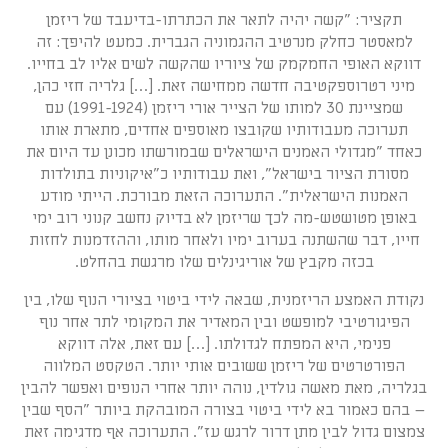
תקציר: "קשה יהיה לתאר את הכתרתו-בדיעבד של ריזמן
למאסטר כחלק מנרטיב ההגמוניה הגברית. כמעט להיפך: זה
דווקא האופי החמקמק של ציוריו שהקשה לשים אליו לב בחייו.
מיני רטרוספקטיבה חדשה ממחישה זאת. […] גלריה חזי כהן,
שמציינת 30 למותו של הצייר אורי ריזמן (1991-1924) עם
תערוכה מעבודותיו שקובצו מאוספים אחדים, מתארת אותו
כאחד "מגדולי האמנים הישראלים שבמורשתו מכונן עד היום את
מסורת הציור בישראל", ואת עבודותיו כ"איקוניות בתולדות
האמנות הישראלית". התערוכה הזאת מבורכת. הייתי מודע
באופן מטושטש-מה לכך שריזמן לא בדיוק נחשב קנוני רוב ימי
חייו, דבר שהשתנה בערוב ימיו ולאחר מותו, וההזדמנות לחזות
בכזה מקבץ של אוריגינלים שלו מרגשת בהחלט.
נקודת האמצע הריזמנית, שבאה לידי ביטוי בציורי הנוף שלו, בין
הפיגורטיבי למופשט ובין המאדיר את המקומי לתר אחר נוף
פנימי, היא המפתח לגדולתו. […] עם זאת, אלה דווקא
הפורטרטים של ריזמן ששובים אותי יותר. הטקסט המלווה
בגלריה, מאת מאשה גולדין, נוהה יותר אחרי הנופים ואפשר להבין
– בהם כאמור בא לידי ביטוי בצורה המובהקת ביותר "הסף שבין
צמצום גדול לבין מתן דרור לרגש עז". התערוכה אף מדגימה זאת