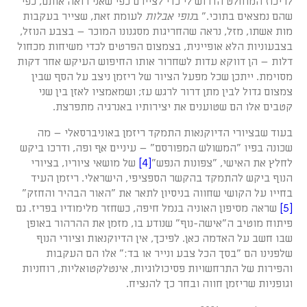
לריכוז המוחלט הדרוש לי כדי לציירם כפי שאני רואה אותם, כפי
שהם נמצאים בתוכי." ב
נופי אבלות
לעומת זאת, שצייר בעקבות
מות אשתו, מזל, נראה שהחריגות מסגנונו המוכר ­– בצבע הנוזל,
בצבעוניות הלא אופיינית, בצמצום הפרטים לכדי משיחות מכחול
דלות – הן דווקא עדות לשחרור אותו החיפוש העיקש אחר דקות
מסוימת. ייתכן שכל מפעל הציור של ריזמן ניצב על הסף שבין
צמצום גדול לבין מתן דרור לרגש עז; ושמאמציו לאזן בין שני
קטבים אלו הם שטוענים את יצירותיו באנרגיה מתפרצת.
בעוד שבציורי הדיוקנאות התמקד ריזמן באוניברסאלי – מה
שכונה בפיו "המשולש המפורסם" – עיניים אף ופה, ודרכו ביקש
לחלץ את האישי, "צפונות הנפש"
[4]
של מושאי ציוריו, בציורי
הנוף ביקש להתמקד בהקשר הספציפי, הישראלי. ריזמן העיד
בחייו על הקושי שחווה בניסיון לתאר את "האור הבהיר והחזק"
[5]
שראה מסיפון האוניה בנמל חיפה, כשחזר מלימודיו בפריז. גם
פיתוח מוטיב ה"אישה-נוף" שנודע בו, מזמן את ההרהור באופן
שבו חשב על האדמה כאן. לפיכך, אין הדיוקנאות וציורי הנוף
שלפנינו הם "בסך הכל צבע ונייר או בד:" אלו הם העקבות
והפירות של התרחשויות פסיכולוגיות, אינטלקטואליות, רוחניות
וגופניות שריזמן חווה ובחר כך להנציח.