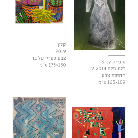
קלון
2019
צבע ספריי על בד
סיגלית לנדאו
150×173 ס"מ
כלת מלח V, 2014
הדפסת צבע
109×163 ס"מ