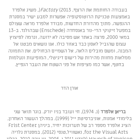
בעבודה החותמת את הרצף,
Factory
(2013(, משיג אלפרד
באמצעות טכניקת הרוטוסקופיה אפשרות למבע ישיר במסגרת
ההנפשה. מתוך מהדורת החדשות, מבודד אלפרד מראה שצולם
במפעל זיקוקי הדי-נור באנסחדה (Enschede) שבהולנד. ב-13
במאי 2000, פרצה באתר אש מסיבה לא ידועה, וגרמה לפיצוץ
עצום שהוביל לאסון כבד באזור כולו. אנו נושאים מבטנו אל
המבנה, ומשם מובלים הלאה, אל השמיים הכחולים. את התמונה
ממלאות מחוות מהירות של רישום דיגיטלי, המופיעות ונעלמות
בחטף, אשר כמו מציפות אל פני השטח את העבר הנפיץ.
אורן הדר
בריאן אלפרד
(נ. 1974), חי ועובד בניו יורק. בוגר תואר שני
בלימודי אמנות, אוניברסיטת ייל (1999). במהלך העשור האחרון,
הציג אלפרד מספר רב של תערוכות יחיד, ביניהן Frist Center
for the Visual Arts, נאשוויל,טנסי (2012), במסגרת גלריה