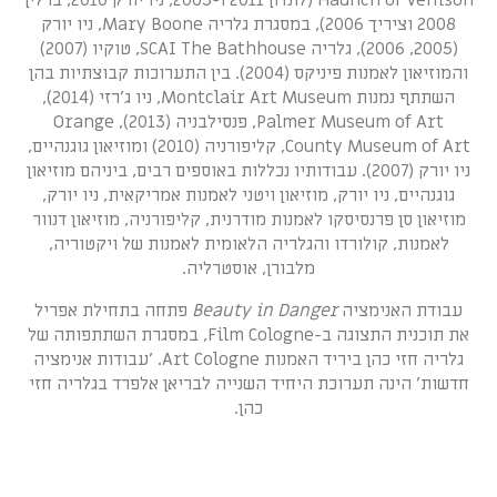
Haunch of Venison (לונדון 2011 ו-2005, ניו יורק 2010, ברלין
2008 וציריך 2006), במסגרת גלריה Mary Boone, ניו יורק
(2005, 2006), גלריה SCAI The Bathhouse, טוקיו (2007)
והמוזיאון לאמנות פיניקס (2004). בין התערוכות קבוצתיות בהן
השתתף נמנות Montclair Art Museum, ניו ג'רזי (2014),
Palmer Museum of Art, פנסילבניה (2013), Orange
County Museum of Art, קליפורניה (2010) ומוזיאון גוגנהיים,
ניו יורק (2007). עבודותיו נכללות באוספים רבים, ביניהם מוזיאון
גוגנהיים, ניו יורק, מוזיאון ויטני לאמנות אמריקאית, ניו יורק,
מוזיאון סן פרנסיסקו לאמנות מודרנית, קליפורניה, מוזיאון דנוור
לאמנות, קולורדו והגלריה הלאומית לאמנות של ויקטוריה,
מלבורן, אוסטרליה.
עבודת האנימציה
Beauty in Danger
פתחה בתחילת אפריל
את תוכנית התצוגה ב-Film Cologne, במסגרת השתתפותה של
גלריה חזי כהן ביריד האמנות Art Cologne. 'עבודות אנימציה
חדשות' הינה תערוכת היחיד השנייה לבריאן אלפרד בגלריה חזי
כהן.