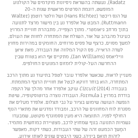
Radatz), נעשתה בהשראת ניסיונות מוקדמים של הקולנוע
המופשט, דוגמת הסרטים מראשית שנות ה-20
של הנס ריכטר (Hans Richter) ושל וולטר רוטמן (Walter
Ruttmann). המבט של אלפרד נע בין מישור מרצד לתנועה
בתוך מרחב גיאומטרי. מתוך הצְפייה, מתבהרת חוויית המרוץ
כעיגול מהבהב של אור, השולח את המתחרה לחוות את העולם,
למשך מסוים, כרצף של פסים מרוחים, החומקים במהירות מחוץ
לשדה הראייה. פס הקול המלווה את העבודה, מאת איאן
וויליאמס (Ian Williams), מתקיים אף הוא בטווח שבין
ההחרשה העל-קולית לזמזום המנועים החולפים.
מעניין לראות, שכאשר אלפרד עובר לטפל בתיעוד נע מתוך הרכב
המתחרה, הוא בוחר דווקא לבטל את חוויית הרצף המתמתח.
בעבודה
Circuit
(2014) עוקב אלפרד אחר מהלך של הקפה
בודדת במרוץ Formula 1. העבודה נוצרה ברוטוסקופיה, שיטת
הנפשה העושה שימוש בציור על גבי תצלום. אלפרד מעלים את
מסגרת לוח המחוונים של הרכב, ומבודד ומדגיש את מִתארי הנוף
החולף לפניו. התוצאה היא מעין ססמוגרף מקוטע, שמבעדו
גשמיות התנועה בנוף שמחוץ לרכב, מצטיירת כמוחשית מתמיד.
המֶשך הכמעט זהה של שתי העבודות, כשתי דקות, מאפשר
לזהות תואם ביניהן, כשני היבטים שונים לאותו אירוע.