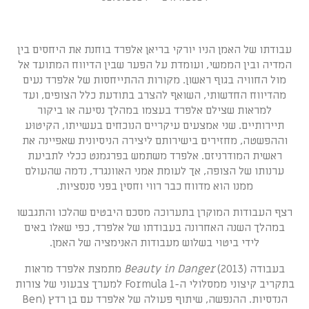
עבודתו של האמן הניו יורקי בריאן אלפרד בוחנת את היחסים בין
המדיה ובין הממשי, ועומדת על הפער שבין הדיווח המתועד אל
מול החוויה בגוף ראשון. מקורות ההתייחסות של אלפרד נעים
מהדיווח החדשותי, השואף להצרב בתודעת כלל הצופים, ועד
למראות שצילם אלפרד בעצמו במהלך נסיעה או ביקור
תיירותיים. שני אמצעים עיקריים הנוכחים בעשייתו, הקיטוּע
וההפשטה, מחזירים בישירותם ליצירה הניסיונית שאפיינה את
ראשית המודרניזם. אלפרד משתמש בפרגמנט ככלי לתביעת
ערנותו של הצופה, אך לעומת אמני האוונגרד, נדמה שהעולם
ממנו הוא מדווח כבר רווי וחסין בפני סנסציות.
רצף העבודות המוקרן בתערוכה מסכם היבטים שהלכו והתגבשו
במהלך השנה האחרונה בעבודתו של אלפרד, כפי שאלו באים
לידי ביטוי בשלוש מעבודות האנימציה של האמן.
בעבודה
Beauty in Danger
(2013) מתמצת אלפרד מראות
בתקריב קיצוני ממסלולי ה-Formula 1 למערך צבעוני של צורות
הנדסיות. ההנפשה, שיתוף פעולה של אלפרד עם בן רדץ (Ben