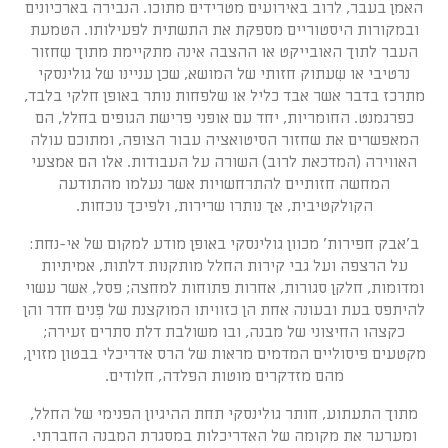
האמן בעבר, לרוב באירועים מטרידים מתוכו. הנבירה בארכיונים
ובמקורות היסטוריים מספקת את התשתית לפעילותו. הטמעת
העבר לתוך האובייקט או ההצבה אינה מתקיימת מתוך שִחזור
נרטיבי או שִעתוק חזותי של המושא, שכן עניינו של גולינסקי
מתרכז בדבר אשר אבד כליל או שלפחות נותר באופן חלקי בלבד,
כפרגמנט. החומריות, יחד עם אופני פרישת הגופים בחלל, הם
המאפשרים את שחזור הסיטואציה עבור הצופה, ומתוכם עולה
האווירה (המדכאת לרוב) השורה על העבודות. אלו הם אמצעי
המחשה חזותיים להתרחשויות אשר נעלמו מהתודעה
הקולקטיבית, אך נותרו שרירות, ולפיכך נוכחות.
ב'אבק חפירות' מכוון גולינסקי באופן מודע למקום של אי-נחת:
על הרצפה ועל גבי קירות החלל מותקנות דלתות, אמיתיות
ומדומות, חלקן סגורות, אחרות פתוחות למחצה; פסל, אשר עשוי
להיתפס בעת ובעונה אחת הן כזוויתו המוקצנת של פְּנים חדר והן
כקצהו החיצוני של מבנה, ובו משולבת דלת סתרים זעירה;
מקטעים פיסוליים המדמים מראות של הרס אדריכלי בבטון מזוין,
מהם מזדקרים מוטות הפלדה, חלודים.
מתוך התעתוע, חותר גולינסקי תחת ההיגיון הפנימי של החלל,
ומערער את מקומה של האדריכלות במסגרת המבנה החברתי.