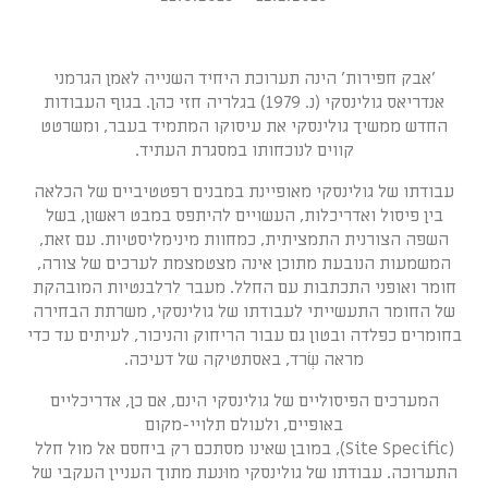
'אבק חפירות' הינה תערוכת היחיד השנייה לאמן הגרמני
אנדריאס גולינסקי (נ. 1979) בגלריה חזי כהן. בגוף העבודות
החדש ממשיך גולינסקי את עיסוקו המתמיד בעבר, ומשרטט
קווים לנוכחותו במסגרת העתיד.
עבודתו של גולינסקי מאופיינת במבנים רפטטיביים של הכלאה
בין פיסול ואדריכלות, העשויים להיתפס במבט ראשון, בשל
השפה הצורנית התמציתית, כמחוות מינימליסטיות. עם זאת,
המשמעות הנובעת מתוכן אינה מצטמצמת לערכים של צורה,
חומר ואופני התכתבות עם החלל. מעבר לרלבנטיות המובהקת
של החומר התעשייתי לעבודתו של גולינסקי, משרתת הבחירה
בחומרים כפלדה ובטון גם עבור הריחוק והניכור, לעיתים עד כדי
מראה שְׂרד, באסתטיקה של דעיכה.
המערכים הפיסוליים של גולינסקי הינם, אם כן, אדריכליים
באופיים, ולעולם תלויי-מקום
(Site Specific), במובן שאינו מסתכם רק ביחסם אל מול חלל
התערוכה. עבודתו של גולינסקי מוּנעת מתוך העניין העקבי של