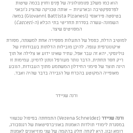
הוא כמו משלב פנומנולוגיה של פְּנים וחוץ בכמה שיטות
לפרספקטיבה ובארעיות – אותה טכניקה שהציג ג'ובאני
בטיסטה פיראנסי (Giovanni Battista Piranesi) במאה
השמונה-עשרה בסדרת תחריטי בתי הכלא (ה-
Carceri
)
המסויטים שיצר.
למוטיב הדלת, כסמל של התעלות מספירה אחת למשנתה, מסורת
איקונוגרפית ענפה. להיכן מובילות הדלתות בעבודותיו של
גולינסקי, יהא זה עבר אפל, עתיד שאינו ידוע או צלילה אל תוך
רִיק חסר תחתית, הדבר נותר מעורפל ונתון לדמיון. עמימות זו
הינה תוצר של סימני החידלון המשתמע מתוך העבודות, הנובע
מאופייה המקוטע בהכרח של הנבירה בדבר שהיה ואבד.
ורנה שניידר
ורנה שניידר
(Verena Schneider) התמחתה בפיסול עכשווי
במסגרת לימודי תולדות האמנות באוניברסיטאות של רגנסבורג,
רומא ובון. היא לקחה חלק בהקמה של שני מוזיאונים לאמנות