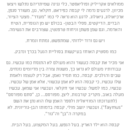
ממולאים אקריליק ופוליאסטר, כלי נגינה שמיתריהם נתלשו ויצאו
מכיוון. לרגעים נדמה לי קבסה כפיראט, חקלאי, גנן, משורר סגפן,
ארכיאולוג, גיאולוג. לרגע הוא נראה לי כמו "מעדר". מצעי הציור,
הבדים, הדיקטים, פסלי הבטון- בכולם יש מן הגופרית, הטיח
והאדמה, וגם שמן פשתן וניחוח טרפנטין, שצורבים את הנשימה.
ויש גם ורוד ילדותי, שמתפשט, נמתח ונמרח,
כמו מסטיק האוחז בעיקשות בסוליית הנעל בכרך ונדבק.
אני מכיר את קבסה כעשור והוא מעולם לא התנסח כמו עכשיו. גם
עבודותיו מעולם לא נראו כך, משנות צורה בין מדיומים נזנחים,
שבים והולכים. קבסה, כמו תמיד נאמן, אבל רק לעצמו ולאמת
שלו עכשיו, כי קבסה הוא לא אמן עכשווי, אלא אמן של עכשיו.
עכשיו, כמו למשל: עכשיו אני חקלאי. ועכשיו אני שמאן. עכשיו
מעלה באוב, מקריב קורבנות, ליצן, מפורסם… כן, "סתם מפורסם"
(לתערוכתו המוזיאלית ולספר האמן שלו הוא נתן את השם
"faymus"). ועכשיו יושב מולי, קבסה בדמותו הבן-גוריונית. לא
במקרה ה"בן" וה"גור".
קבסה הוא ילד הארץ. בעל הנפש, בעל המקצוע, בעל הבית.