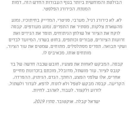
הבולטת והמוחשית ביותר בגוף העבודות החדש הזה, דמות
המנתח. הכירורג הפלסטי.
לא. לא כירורג רגיל, מערבי, סניטרי, המדייק בחיתוכיו, נמנע
מהשארת צלקות, מסתיר את התפרים, נמנע מעודפים. קבסה
לוקח את הציור אל שולחן הניתוחים, תופר את הגידים ואת
זרועות הציורים, טבורים וכותפים, בחוט בשרני, המיועד לבדים
ושקי תבואה. תפרים מסתלסלים, מתוחים, שמטים את עור הציור,
מותחים אותו, מכאיבים לו.
קבסה, המבקש לאחות את פצעיו, חובש שכבה חדשה של בד
קנבס לציור. עור מושתל, מדובלל, מוכתם בזכרונות מחיים
אחרים, אלו שלפני הפצע, החתך, הגדם, הניתוק, ההפרדה,
הקריעה. קבסה מבקש לטפל ולא לזנוח, לרפא, לעדור ולשתול,
לזרוע ולקצור. לעבוד, לאהוב. לחיות.
ישראל קבלה. אוקטובר.
סתיו
2019
.