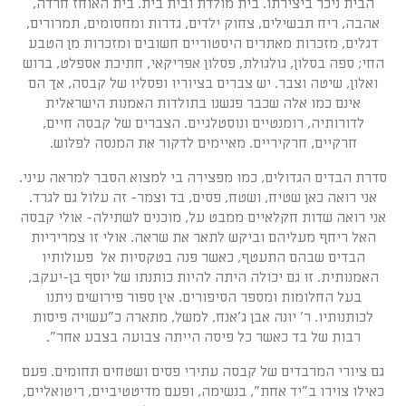
הבית ניכר ביצירתו. בית מולדת ובית בית. בית האוחז חרדה,
אהבה, ריח תבשילים, צחוק ילדים, גדרות ומחסומים, תמרורים,
דגלים, מזכרות מאתרים היסטוריים חשובים ומזכרות מן הטבע
החי; ספה בסלון, גולגולת, פסלון אפריקאי, חתיכת אספלט, ברוש
ואלון, שיטה וצבר. יש צברים בציוריו ופסליו של קבסה, אך הם
אינם כמו אלה שכבר פגשנו בתולדות האמנות הישראלית
לדורותיה, רומנטיים ונוסטלגיים. הצברים של קבסה חיים,
חרקיים, חרקיריים. מאיימים לדקור את המנסה לפלוש.
סדרת הבדים הגדולים, כמו מפצירה בי למצוא הסבר למראה עיני.
אני רואה כאן שטיח, ושטח, פסים, בד וצמר- זה עלול גם לגרד.
אני רואה שדות חקלאיים ממבט על, מוכנים לשתילה- אולי קבסה
האל ריחף מעליהם וביקש לתאר את שראה. אולי זו צמריריות
הבדים שבהם התעטף, כאשר פנה בטקסיות אל פעולותיו
האמנותית. זו גם יכולה היתה להיות כותנתו של יוסף בן-יעקב,
בעל החלומות ומספר הסיפורים. אין ספור פירושים ניתנו
לכותנותיו. ר' יונה אבן ג'אנח, למשל, מתארה כ"עשויה פיסות
רבות של בד כאשר כל פיסה הייתה צבועה בצבע אחר".
גם ציורי המרבדים של קבסה עתירי פסים ושטחים תחומים. פעם
כאילו צוירו ב"יד אחת", בנשימה, ופעם מדיטטיביים, ריטואליים,