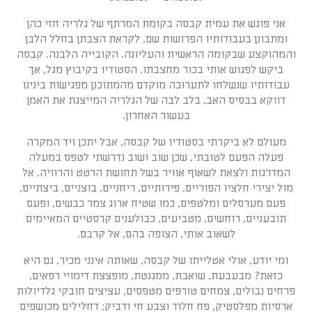
אני פוגש את עמית קבסה בקומת המרתף של גלריה חזי כהן
ומתבונן בעבודותיו הפרושות שם, לקראת הצבתן בחלל הלבן
והמהוקצע שבקומה הראשית והעליונה. הקובייה הלבנה. קבסה
ביקש לפגוש אותי בכור מחצבתו, הסטודיו בקיבוץ מגל, אך
עבודותיו שנשלחו לתערוכה מוקדם מהמתוכנן מפגישות בינינו
דווקא בבסיס האב, בלב לבה של הגלריה המייצגת את האמן
בעשור האחרון.
מעולם לא ביקרתי בסטודיו של קבסה, אבל יתכן ויד המקרה
פעלה הפעם לטובתי, שכן שוב ושוב נדרשתי לטפס במעלה
המדרגות ולצאת לשאוף אוויר בשל תחושת הרטט והרוויה, אל
מול יצירי חלציו הפוריים, פירותיים, ריחניים, בוצניים, ביצתיים,
פעם מערסלים ומלטפים, כמו שטיח ארוג צמר כבשים, ופעם
תובעניים, רוחשים, מטביעים, כבולענים קרסטיים המאיימים
לשאוב אותי, הצופה בהם, אל קרבם.
ומי יודע, אולי אטלייתו של קבסה, שאותה אינני מכיר, גם היא
כזאת? מבעבעת, שואבת, ממגנטת, מופצצת דימויי רפאים,
פרחים נבולים, צמחים טורפים מטפסים, עציצים חובקי גלדיולות
ארסיות מפלסטיק, פח חלוד וצבע חי ודביק; דחלילים מכושפים