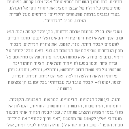
חוזרים. כמו מתוך השורות "מפציעים" אגלי צבע קרוש, כפצעים
מתייבשים על רגליו של קבצן המציג את ייסורי גופו אל העולם,
בעוד זבובים בדמות טפטופים "מקריים" מרחפים מעל לשדות
הצבע, סביב "הגדמים".
ואולי אלו בכלל ערוגות אדמה זרחנית, בהן יפזר קבסה (הנה הוא
שוב הפך חקלאי) את זרעי ציוריו הבאים ואלו ינבטו מתוך הבדים.
לפעמים קבסה חותך, גוזר, קוטם, את ציוריו הגדולים, מבכיר
מבין הנבחרים שביניהם את המשכם הטבעי. וזאת מבלי לחזור על
דימוי, כתם או צורה, אלא ממש העתקה פיזית שלהם ממקומם אל
שדה אחר. וכמו בפעולת ייחור חקלאית, הציור החתוך יכה
שורשיו על פני שטח חדש ויתפשט, ויתמלא, וימלא, ויתמז,ג ויתן
פירותיו הלאה והלאה והלאה. ואף הם יגזמו, יוגזמו, יופרדו,
יכוסו, יטופלו– קבסה עובד על עבודותיו בכל זמן בו הן נמצאות
ברשותו.
והנה, בין שלל הזהויות, הדימויים, המראות, הצבעים, הקולות,
התמונות, המחשבות, הרגשות, התחושות, החוויות, העולות אל
מולי בזמן הצפיה הקצוב שניתן לי, שכן קבסה הזהיר אותי מבעוד
מועד כי יאלץ לקטוע את מפגשנו ("אני צריך להחזיר את הילדים
מבית הספר"- שוב הבית קורא לו), עולה ונגלית לעיני דמות, אולי