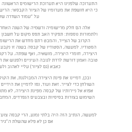
התערוכה שלפנינו היא תערוכת הרישומים הראשונה של 
כי היא חושפת את מערומיו של הציור הקבסאי: הרישו
על "עמוד השדרה של ה
אלה הם חלק מרישומיה ורשמיה של השנה האחרונ
ולתמורות נוספות: תפקיד האב תפס מקום על חשבון זה
הקרוב של הצייר, והמבט רתם מחדש את הרישומי
הסטודיו. למעשה, הסטודיו של קבסה בשנה זו נקבע א
היצירה, חומרי היצירה, מושאיה, ואף שפתה. על רקע
טובה ואמון דורשת לרדת לגובה העיניים ולפגוש את 
כאבא (גם לציור) עליי לאהוב ולע
ובכן, דמיינו את פינת היצירה המבולגנת, את הקול
השולחן כדי לצייר. זאת ועוד, נסו לדמיין את הידיי
אפוא אל ניירותיו של קבסה מפינת היצירה, לא מת
השימוש בצורות בסיסיות ובצבעים הנפרדים, המחבר
למעשה, הנתיב הזה היה בלתי נמנע, הרי קבסה צועד 
אם כן לא פלא שהשלת ה"גירס