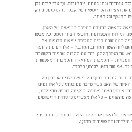
 עומדות שתי בנותיו, יובל ורות, אך עוד קודם לכן
ים את היצירה הכריזמטית של קבסה, והם נסמכים רק
פו החשוף של הציור.
ביאה להאטה בתנופת היצירה המואצת של האמן,
, הניירות והעפרונות; מושאי הציור נסמכו על מבטו
ייה הממושכת בבית החליפה יציאות תכופות אל
, השולחן הקטן והמרחב המוגבל – אלו הם עתה תנאי
יט, את הצורך להגן, יחד עם ההבנה שבניית תקשורת
 של סמכויות – הסמכות המחזיקה והסמכות המאפשרת.
זה, אני שם חוט. לסימון בלבד".
ד יושב המבוגר כפוף על כיסא הילדים או רכון על
ו האחר של האב אשר מדבר עם בנותיו. כל אלו נמזגו
ות: אימוץ האינטואיציה, הנקיטה בשפה מתיילדת,
אה מהקווים – כל אלו מאשרים כי סדרת הרישומים
ציו של האמן אחר ציור היולי, בסיסי, טרום-שפתי.
ילדות וההצטיירות מתוכָן.