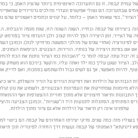
עמית קבסה. זו גם התערוכה האינטימית ביותר שהציג האמן, כי במרכזה
מים שבתערוכה הם נטולי אפקטים ונעדרי מהלכים גרנדיוזיים שמאפיינ
ציור", כפי שאומר האמן – כלומר, על קווים וכתמים ראשוניים שהם גו
ה ביצירתו של קבסה ובחייו. השנה השונה הזו, שנת מגפה והגבלות, ה
 של הצייר; זמן היצירה הפך להיות קצוב ולכן הועדפו ציור בפורמט קטן
ם לפיגורציה (אחרי שנים של מהלכי הפשטה מרחיקי לכת); וכמובן השה
ט אט בפינת היצירה של בנותיו. הניירות, הצבעים, הכיסאות הנמוכים
 זה יכול עתה קבסה לומר כי "האבהות כמו הציור נותנת את הכח להחל
הלב. הציור נשען עליך כמו ילד ואתה עליו, והקשר ביניכם הוא משחק
טוף, להיות מאפשר, אך גם לשים גבול ולהשתמש בסמכות, ואם לדייק את 
ות הגבוהים של הילדות ואת דפיקות הגירים על הנייר והשולחן, וראו כיצ
ם הלא מיומנות שמחזיקות את העפרונות הצבעוניים, ולשמוע את גוון קול
וך התבוננות ותיאור חיצוניים אלא מתוך חוויית ההצטרפות ואף ההתאחד
ים הפתוחים, הסתגלות לתנועות היד ה"שגויות", וכמובן הצביעה והיצי
שלפנינו אינה רק תיאור של הילדוֹת אלא גם ציור מתוך הילדוֹת.
בשוליו מזה כמה שנים. פרקי יצירתו האחרונים של קבסה הם ביטוי למאמ
א דינוקתא" האמנותי של קבסה נעשית דרך החזרה לפיגוריה תוך תיאור ה