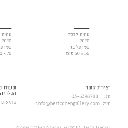
עמית קבסה
עמית 
2020
2020
שמן על בד
שמן על
50 × 50 ס"מ
70 × 80 ס"מ
יצירת קשר
שעות פ
הגלריה
טל: 03-6398788
בתיאום 
מייל:
info@hezicohengallery.com
Copyright © Hezi Cohen gallery 2019 All Rights Reserved