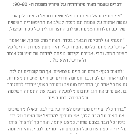
דברים שאמר מאיר פיצ'חדזה על ציוריו משנות ה- 90-80:
"אני מתייחס אל האמנות הפלאסטית כמו אל החיים. לכן אני
עושה אמנות על אמנות וגם מנסה לשלב את ההיסטוריה האישית
שלי עם תולדות האמנות, שילוב היוצר תהליך של ניכור ופיצול.
"הגעתי אז למסקנה הבאה: בסדר, הציור מת; אם כך, אני אומר
'קדיש' על מותו. כלומר, הציור שלי יהיה מעין אמירת 'קדיש' על
הציור המת. והרי, אמירת 'קידש' מניחה לפחות את חייו של אומר
ה'קדיש', הלא כן?…
"לתאים בגוף-האדם יש חיים עצמאיים, אך הם קשורים זה לזה
ולגוף אחד. גם לבית בן חמישה חדרים יש חיים ואישיות מאחדת,
גם אם כל אחד מן החדרים מעוצב ומסודר באופן ייחודי למתגורר
בו. אם נרים את הגג ונתבונן מלמעלה, נקבל את התמונה השלמה
של הדירה, כמו בציור.
"בדרך כלל, ציירים מעדיפים לצייר על בד לבן, וכאילו מחשיכים
את האור על הבד הלבן. אני מעדיף להתחיל את הציור על-ידי
כיסוי כל הבד בצבע שחור, כמצע קיומי, ואחר כך 'להאיר' אותו
על-ידי הוספת אורם של הצבעים והדימויים. לגביי, זוהי מלחמה