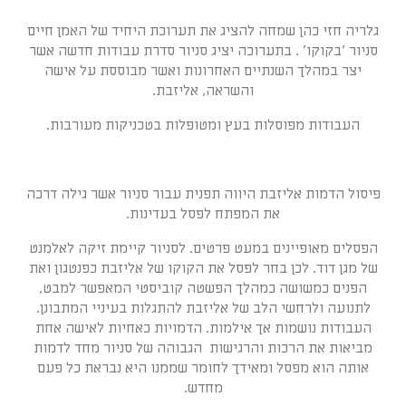
גלריה חזי כהן שמחה להציג את תערוכת היחיד של האמן חיים
סניור 'בקוקו' . בתערוכה יציג סניור סדרת עבודות חדשה אשר
יצר במהלך השנתיים האחרונות ואשר מבוססת על אישה
והשראה, אליזבת.
העבודות מפוסלות בעץ ומטופלות בטכניקות מעורבות.
פיסול הדמות אליזבת היווה תפנית עבור סניור אשר גילה דרכה
את המפתח לפסל בעדינות.
הפסלים מאופיינים במעט פרטים. לסניור קיימת זיקה לאלמנט
של מגן דוד. לכן בחר לפסל את הקוקו של אליזבת כפנטגון ואת
הפנים כמשושה כמהלך הפשטה קוביסטי המאפשר למבט,
לתנועה ולרחשי הלב של אליזבת להתגלות בעיניי המתבונן.
העבודות נושמות אך אילמות. הדמויות כאחיות לאישה אחת
מביאות את הרכות והרגישות הגבוהה של סניור מחד לדמות
אותה הוא מפסל ומאידך לחומר שממנו היא נבראת כל פעם
מחדש.