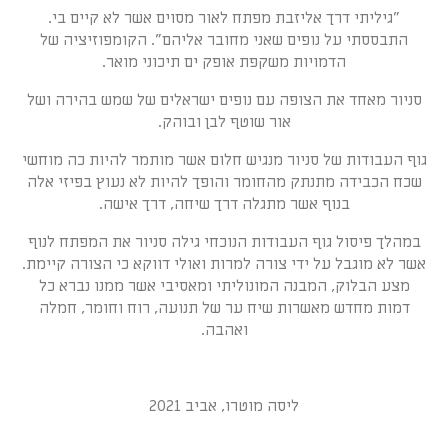
"גיליתי דרך אליזבת מפתח לאור מסוים אשר לא קיים בי.
התבססתי על נופים שאני מחובר אליהם". הקומפוזיציה של
הדמויות משקפת אופק ים תיכוני מואר.
סניור מאחד את הצופה עם נופים ישראלים של שמש בהירה ושל
אור שוטף לבן ובוהק.
גוף העבודות של סניור מנגיש חלום אשר מותמר להיות כה מוחשי
שכח הכבידה מתנתק מהחומר והופך להיות לא נעוץ בפיזי אלה
בנוף אשר מתגלה דרך שיחה, דרך אישה.
במהלך פיסול גוף העבודות הנוכחי גילה סניור את המפתח לנוף
אשר לא מוגבל על ידי צורה למרות ואולי דווקא כי הצורה קיימת.
מצע הבלוק, המבנה המונוליתי ומאסיבי אשר ממנו נברא כל
דמות מחדש מאשרות שיח ער של תנועה, רוח וחומר, חמלה
ואהבה.
ליסה מוטרו, אביב 2021