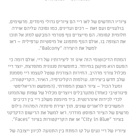
ציוריו החדשים של לאו ריי הם ציורים גדולי מימדים, מרשימים,
בולעניים ועם זאת – רכים ועדינים, כמו נסוכה עליהם אוירה
חלומית קסומה. הם מייצרים נוף פנורמי המבקש למזג אל תוכו
את הצופה בו, אולם הנוף מתפוגג אל מיסטיות ערפילית – ראו
למשל את היצירה "Balcony".
המתח הדיכוטומי הזה אינו זר ליצירותיו של ריי, אולם דומה כי
הפעם הוא מוקצן במיוחד. בחופשיות סגנונית מתפרצת, יוצר ריי
מכלול צורני מרהיב. החירות הצורנית שנטל לעצמו ריי מסמנת
שלב חדש ביצירתו. עולמות הקליגרפיה, האיור, הקריקטורה,
ומעל הכול – ציור השמן המסורתי, (המופשט והריאליסטי
פיגורטיבי כאחד) מתערבלים ויוצרים מכלול של שפות שהתמזגו
לכדי לכידות אינהרנטית. ביד מיומנת משלב ריי בין רכיבים
המשויכים לז'אנרים שונים, תוך יצירת סינתזה המהווה גילום
מרשים של הציור הפוסט מודרני. ראו למשל את הרישום הדקדקני
בציור "City in Blue" או את הקריקטורות בציור "Faces".
ציוריו של ריי נעים על קו המתח בין התנועה לכיוון ייצובה של