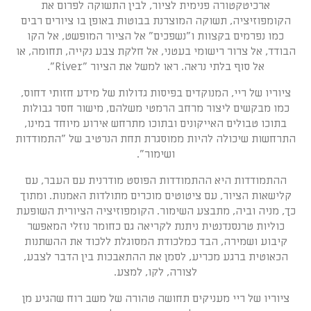
ארכיטקטורה פנימית לציור, לבין התשוקה לפרום את
הקומפוזיציה, תשוקה המוצרנת בבוטות באופן בו ציורים רבים
כמו נפרמים בקצוות ו"נשפכים" אל הציור המופשט, אל הקו
הבודד, אל צרור רישומי בעטני, אל חלקת צבע נקייה, תחומה, או
אל סוף בלתי נראה. ראו למשל את הציור "River".
ציוריו של ריי, המנוקדים בפיסות גדולות של מידע חזותי דחוס,
כמו מבקשים ליצור מרחב הרמטי משלהם, מישור חסר גבולות
בתוכו טבולים האייקונים ובתוכו מתרחש אירוע מיוחד במינו,
התרחשות שיכולה להיות ממוסגרת תחת הנרטיב של "התמודדות
ושימור".
ההתמודדות היא ההתמודדות הפוסט מודרנית עם העבר, עם
קלישאות הציור, עם ציטוטים מוכרים מתולדות האמנות. ומתוך
כך, מניה וביה, מתבצע השימור. הקומפוזיציה הציורית השופעת
כוליות טרנסנדנטית ניתנת לקריאה גם כחומר נוזלי המאפשר
קיבוע ושמירה, הבד כמלכודת המסוגלת ללכוד את ההשתנות
הכאוטית ברגע מכריע, לסמן את ההתאבכות בין הדבר לצבע,
לצורה, לקו, למצע.
ציוריו של ריי מעניקים תחושה טהורה של משב רוח שהגיע מן