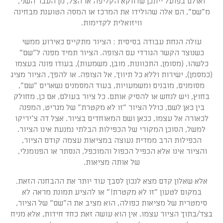
ואולם בפועל ייתכן שדווקא הקליפה או הצל, מן העבר השני,
מ"שם", הם אלה שהולידו את המרכז או המסה הטוענת מבחינה
וויזואלית לקדימות.
עולה הנחת עבודה בסיסית : הציור מתקיים כאירוע ממשי
כשנוצר הקשר הגורדי עם הצופה. הציור תמיד מפנה ל"שם"
כלשהו, (מסומן, התכוונות, מובן, משמעות), בעודו פונה בעצמו
(כמסמן), ישירות וללא כל תיווך, אל הצופה. או להפך, הציור מציג
מסומנים, מובנים ומשמעויות, בעוד המסמנים נשארים "שם",
בחוץ, ויש לנחש או להסיק אותם. כל ציור בעולם, אם כן, מחולק
בין כאן לשם, כולל הציור "זו לא מקטרת" של מגריט, המפנה
לכאורה אל עצמו, ככאן ושם המאוחדים בציור. אצל דה צ'יריקו
למשל, הסוכן המקורי של הכפילות הבלתי נמנעת אינו הציור.
הכפילות הרב ממדית נעוצה במציאות עצמה קודם הציור,
והציור אינו אלא הכפיל הכפול והמוכפל, הנסתר או הפנומנלי,
של אותה מציאות.
אלא שאלון קדם מצא לנכון לסבך עוד יותר את ההבחנה הזאת.
במקום לטעון "זו לא מקטרת!" או להציע תמונת מראה לא
סימטרית של מציאות כפולה, הוא מציב את ה"שם" של הציור,
בצד/בתוך הציור עצמו. אין הוא עושה זאת כחד חידות, אלא מניח