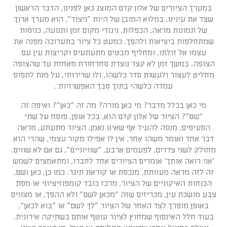
במערך הציורים של אלון קדם המוצג כאן לפנינו, הדבר הראשון
שצד את עינינו, במלוא המובן של היות "ניצוד", הוא מערך ארוך
של תמונות מראה, הכפלות, ניגודי מקום זמן ותנועה, כניסות
שמתחלפות ביציאות ולהפך. כמעט כל ציור בתערוכה מפנה את
עצמו אל זולתו, ומחליף מבטים מתעתעים וקריצות עין עם
הצופה. במשך זמן לא קצר נוצרת סחרחורת מאחזת עד שהצופה
מחליט לעצור ולעשות סדר כלשהו, ולו שרירותי, על מנת לתפוס
עמדה כלשהי בתוך סבך האפשרויות .
מי כאן בכלל מדבר? מי כאן מורה? מה זה "כאן"? ואיפה זה
"שם"? הציור של אלון קדם הוא, בכל אופן, פוסח על שתי
הסעיפים, מנסה להעיד אף שאינו נאמן. הציור מתעתע, מראה
דבר אחד ואומר משהו אחר, אין לו אפילו מקור עצמי, שהרי הוא
מחולק לשני צדדים, לפעמים ארבע, "שוויוניים", גם אם לא שווים.
'אני רואה אותך' אומרים הציורים אחד לחברו, ומתאמצים לשמש
זה לזה מראה מעוותת, מנכסת או קוראת תיגר. כמו כן, כאן ושם,
הכוחות האיקוניים של הציור, מרכז כובד קומפוזיציוני או מסת
צבע מושכת עין, מכריזים שזה "מכאן לשם" ולא ההפך, או מצווים
באופן מופרך לצד האחר של הציור "לך לשם" או "בוא לכאן",
בעוד חלל האינסוף שמחוץ לציור עוטף אותם בשתיקה אירונית.