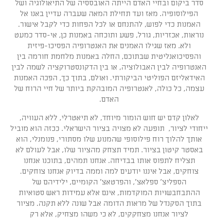
סדר ביקום ובחיי האדם הייתה האובססיה של התיאולוגיה ושל
הפילוסופיה. מאז ועד תחילת המאה שעברה עדיין באנו אל
האמנות כדי לפוש, להתנחם או לכל הפחות כדי לקבל אישור.
נוראות, אכזריות, גורל, פשע ותוכחה באמנות כן, אי-סדר כמעט
ולא. מאז שגילו האמנים את האנטרופיה הפסיכו-פיזית
והפסיכואנליטית שבתוכם, החלה באמנות מלחמת חורמה בין
האנטרופיה לבין האבולוציה, או בין הדקונסטרוקציה לשמה לבין
האידאליזם הפוליטי הביקורתי. ואולם, בתוך כך, הפכה האמנות
עצמה, כל כולה, לאנטרופיה המובהקת ביותר של חיי הרוח של
האדם.
לאלון קדם יש חוש הומור מיוחד, לא תיאטרלי, ללא העוויה,
ייחודי לציור, תופעה לא מצויה בציור הישראלי. ככזה הוא מוביל
אותך להלוך רוח פילוסופי שהמנוע שלו מסתורי, פנומנלי, הוא
באסטר קיטון בציור. תמיד תצחק מהציור שלו, אבל לעולם לא
תצליח לתפוס אותו בבדיחה. אנחנו תמהים, בתוכנו אנחנו
צוחקים, אבל איננו יודעים למה וממה בדיוק אנחנו צוחקים.
הספליצ' ספלאצ', והפרטאצ' הקומיים, ילידיהם של
ההתבחבשויות המוקדמות, אינם אלא עמידות ראש סטואיות
בתוך הסקנדל של מראות הדומה אבל שונה ללא תקנה. מציור
לציור אנחנו מצחקקים, לא כי משהו מצחיק, אלא רק