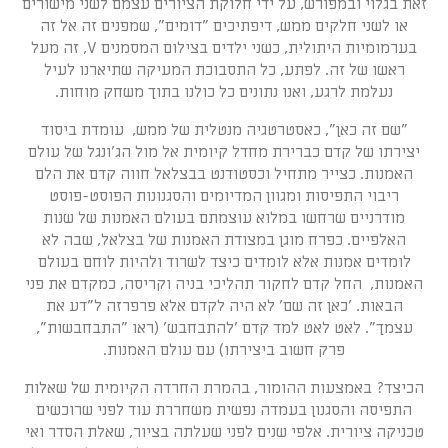
זאת בגלוי ובמפורש, על ידי חלוקת הציורים עצמם לשני מישורים
או לשני חלקים ממש, דיפתיכים "דומים", שמפנים זה אל זה
בערמומיות היתולית, כשני ילדים בצילום המסמנים V, זה מעל
ראשו של זה. לפתע, כל התסבוכת המעיקה שתיארנו לעיל
נעלמת לרגע, ואנו נתונים כל כולנו בתוך משחק מוחות.
"שם זה כאן", כאסטרטגיה מנטלית של ממש, עומדת ביסוד
יצירתו של קדם כברירת מחדל קיומית אל מול הג'ונגל של עולם
האמנות. כצייר מתחיל וכסטודנט בבצלאל חווה קדם את הלם
ריבוי התפיסות ומגוון המדיומים והסגנונות הפוסט-פוסט
מודרניים שרחשו במלוא עוצמתם בעולם האמנות של שנות
האלפיים. כפרח מוגן במצודת האמנות של בצלאל, שבה לא
לומדים אמנות אלא לומדים כיצד לשרוד ולהיות לוחם בעולם
האמנות, החל קדם לחקור תהליכי בניה וקריסה, כמקדם את פני
הבאות. 'כאן זה שם' לא היה לקדם אלא פרפרזה ל"דע את
עצמך". לאט לאט למד קדם 'להתבחבש' (ראו "התבחבשות",
פרק חשוב ביצירתו) עם עולם האמנות.
הכיצד? באמצעות ההומור, בהמרת החרדה הקיומית של שאלות
התפיסה והסגנון בעמדה נפשית משחררת עוד לפני שרוכשים
טכניקה ציורית. אלפי שנים לפני שעלתה בציור, שאלת הסדר ואי