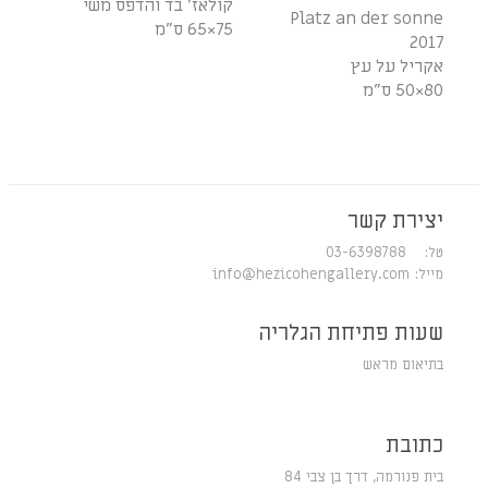
קולאז' בד והדפס משי
Platz an der sonne
75×65 ס"מ
2017
אקריל על עץ
80×50 ס"מ
יצירת קשר
טל: 03-6398788
מייל:
info@hezicohengallery.com
שעות פתיחת הגלריה
בתיאום מראש
כתובת
בית פנורמה, דרך בן צבי 84